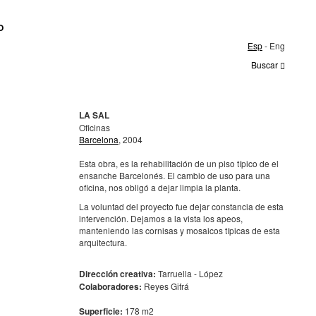
O
Esp
- Eng
Buscar
LA SAL
Oficinas
Barcelona
, 2004
Esta obra, es la rehabilitación de un piso típico de el
ensanche Barcelonés. El cambio de uso para una
oficina, nos obligó a dejar limpia la planta.
La voluntad del proyecto fue dejar constancia de esta
intervención. Dejamos a la vista los apeos,
manteniendo las cornisas y mosaicos típicas de esta
arquitectura.
Dirección creativa:
Tarruella - López
Colaboradores:
Reyes Gifrá
Superficie:
178 m2