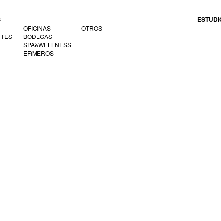
S
ESTUDI
OFICINAS
OTROS
NTES
BODEGAS
SPA&WELLNESS
EFíMEROS