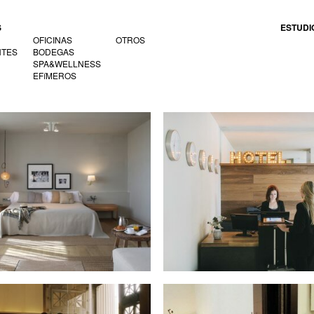
S
ESTUDI
OFICINAS
OTROS
NTES
BODEGAS
SPA&WELLNESS
EFíMEROS
ralada
Dear Hotel
tel Central
Palau de Mar