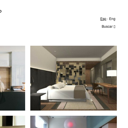
O
Esp
-
Eng
Buscar
Proyecto. Hotel Grupo Rayet
Hotel OMM