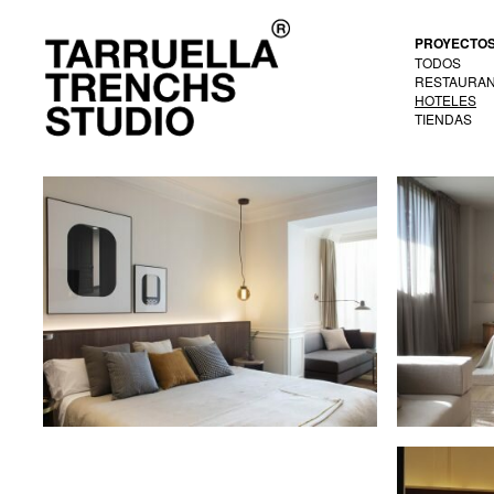
PROYECTO
TODOS
RESTAURA
HOTELES
TIENDAS
H10 Casa Mimosa
Hotel Pe
Hotel
Grand Ho