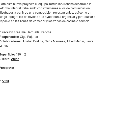
Para este nuevo proyecto el equipo Tarruella&Trenchs desarrolló la
reforma integral trabajando con volúmenes altos de comunicación
diseñados a partir de una composición revestimientos, así como un
juego topográfico de niveles que ayudaban a organizar y jerarquizar el
espacio en las zonas de comedor y las zonas de cocina o servicio.
Dirección creativa:
Tarruella Trenchs
Responsable:
Olga Pajares
Colaboradores:
Anabel Cortina, Carla Manresa, Albert Martin, Laura
Muñoz
Superficie:
430 m2
Cliente:
Areas
Fotografo:
<
Atras