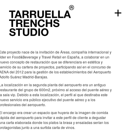
+
Pepito Grillo
restaurantes
Madrid
,
2014
Este proyecto nace de la invitación de Áreas, compañía internacional y
líder en Food&Beverage y Travel Retail en España, a colaborar en un
nuevo concepto de restauración que se diferenciara en estética y
servicio de su cartera de proyectos, participando así en el concurso de
AENA del 2012 para la gestión de los establecimientos del Aeropuerto
Adolfo Suárez Madrid-Barajas.
La localización en la segunda planta del aeropuerto era un antiguo
restaurante del grupo de 600m2, próximo al acceso del puente aéreo y
la sala vip. Debido a esta localización, el perfil al que destinaba este
nuevo servicio era público ejecutivo del puente aéreo y a los
profesionales del aeropuerto.
El encargo era crear un espacio que huyera de la imagen de comida
rápida del aeropuerto para invitar a este perfil de cliente a degustar
una carta elaborada donde los platos la brasa y ensaladas serían los
protagonistas junto a una surtida carta de vinos.