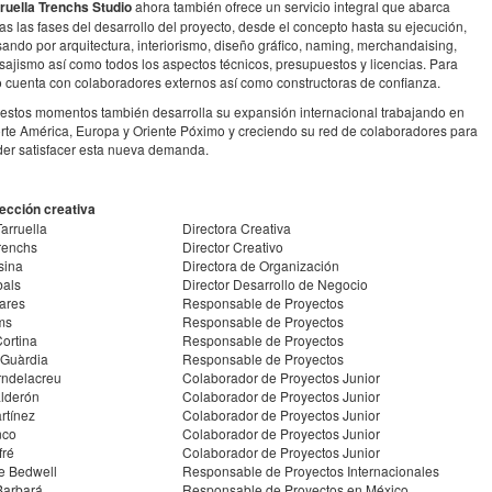
ruella Trenchs Studio
ahora también ofrece un servicio integral que abarca
as las fases del desarrollo del proyecto, desde el concepto hasta su ejecución,
ando por arquitectura, interiorismo, diseño gráfico, naming, merchandaising,
sajismo así como todos los aspectos técnicos, presupuestos y licencias. Para
o cuenta con colaboradores externos así como constructoras de confianza.
estos momentos también desarrolla su expansión internacional trabajando en
te América, Europa y Oriente Póximo y creciendo su red de colaboradores para
er satisfacer esta nueva demanda.
ección creativa
arruella
Directora Creativa
renchs
Director Creativo
sina
Directora de Organización
bals
Director Desarrollo de Negocio
ares
Responsable de Proyectos
ms
Responsable de Proyectos
ortina
Responsable de Proyectos
 Guàrdia
Responsable de Proyectos
rndelacreu
Colaborador de Proyectos Junior
lderón
Colaborador de Proyectos Junior
rtínez
Colaborador de Proyectos Junior
nco
Colaborador de Proyectos Junior
fré
Colaborador de Proyectos Junior
e Bedwell
Responsable de Proyectos Internacionales
Barbará
Responsable de Proyectos en México