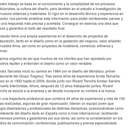
stro trabajo se basa en el conocimiento y la complejidad de los procesos
dicionales, la cultura del diseño, pero también en el estudio e investigación de
 nuevos sistemas y materiales. El rigor en el desarrollo técnico y experiencia en
sector, nos permite sintetizar esta información para poder reinterpretar, pensar y
 una respuesta más precisa y acertada. Conseguir en esencia una idea que
ove y garantice el éxito del resultado final.
estudio tiene una amplia experiencia en el desarrollo de proyectos de
tauración, tanto en el diseño como en la gestación del negocio, valor añadido
nuestra firma, así como en proyectos de hostelería, comercial, efímeros y
cinas.
amos orgullos de ver que muchos de los clientes que han apostado por
otros repiten y entienden el diseño como un valor rentable.
dra Tarruella inició su carrera en 1984 con el diseño del Mordisco, primer
taurante del Grupo Tragaluz. Tras varios años de experiencia funda Tarruella-
ez en el 1992 hasta el 2009, donde junto con Ricard Trenchs fundan Sandra
ruella Interioristas. Ahora, después de 12 años trabajando juntos, Ricard
nchs se asocia a la empresa y se decide incorporar su nombre a la marca.
 una trayectoria profesional que combina 40 años de experiencia y más de 100
as realizadas, algunas de gran repercusión, lideran un equipo joven que
egra diseñadores y profesionales de distintas disciplinas, posicionándose como
referente del diseño tanto en España como a nivel internacional, recibiendo
erosos premios y galardones por sus obras, así como la consideración en los
ios de comunicación, conferencias, publicaciones y prensa especializada.