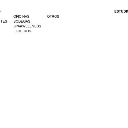
S
ESTUDI
OFICINAS
OTROS
NTES
BODEGAS
SPA&WELLNESS
EFíMEROS